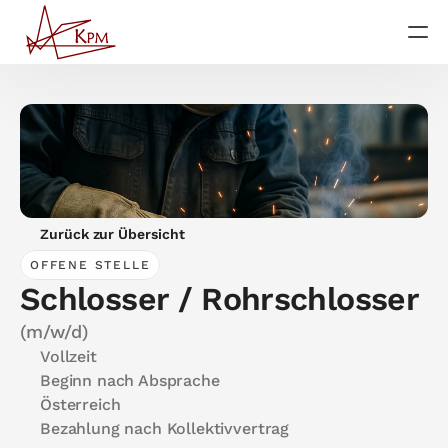
Startseite
Services
Über uns
Zurück zur Übersicht
OFFENE STELLE
Schlosser / Rohrschlosser
Für Jobsuchende
(m/w/d)
Vollzeit
Beginn nach Absprache
Österreich
Bezahlung nach Kollektivvertrag
Jetzt anrufen
Impressum