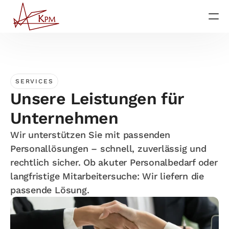
Startseite
SERVICES
Services
Unsere Leistungen für 
Unternehmen
Über uns
Wir unterstützen Sie mit passenden 
Personallösungen – schnell, zuverlässig und 
Für Jobsuchende
rechtlich sicher. Ob akuter Personalbedarf oder 
langfristige Mitarbeitersuche: Wir liefern die 
passende Lösung.
Jetzt anrufen
Impressum