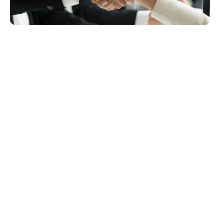
E-Mail schreiben
Datenschutz
Downloads
Arbeitskräfteüberlassung
Schnell reagieren. Produktion sichern.
Wenn es schnell gehen muss, sind wir für Sie da. Wir 